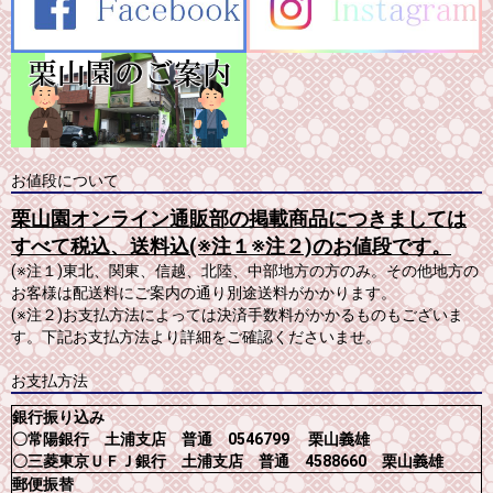
お値段について
栗山園オンライン通販部の掲載商品につきましては
すべて税込、送料込(※注１※注２)のお値段です。
(※注１)東北、関東、信越、北陸、中部地方の方のみ。その他地方の
お客様は配送料にご案内の通り別途送料がかかります。
(※注２)お支払方法によっては決済手数料がかかるものもございま
す。下記お支払方法より詳細をご確認くださいませ。
お支払方法
銀行振り込み
〇常陽銀行 土浦支店 普通 0546799 栗山義雄
〇三菱東京ＵＦＪ銀行 土浦支店 普通 4588660 栗山義雄
郵便振替