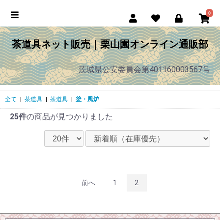
0
茶道具ネット販売｜栗山園オンライン通販部
茨城県公安委員会第401160003567号
全て
|
茶道具
|
茶道具
|
釜・風炉
25件
の商品が見つかりました
前へ
1
2