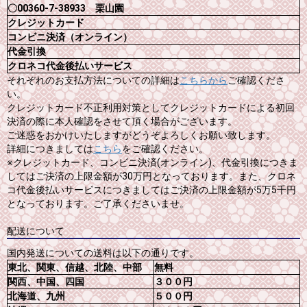
〇00360-7-38933 栗山園
クレジットカード
コンビニ決済（オンライン）
代金引換
クロネコ代金後払いサービス
それぞれのお支払方法についての詳細は
こちらから
ご確認くださ
い。
クレジットカード不正利用対策としてクレジットカードによる初回
決済の際に本人確認をさせて頂く場合がございます。
ご迷惑をおかけいたしますがどうぞよろしくお願い致します。
詳細につきましては
こちら
をご確認ください。
※クレジットカード、コンビニ決済(オンライン)、代金引換につきま
してはご決済の上限金額が30万円となっております。また、クロネ
コ代金後払いサービスにつきましてはご決済の上限金額が5万5千円
となっております。ご了承くださいませ。
配送について
国内発送についての送料は以下の通りです。
東北、関東、信越、北陸、中部
無料
関西、中国、四国
３００円
北海道、九州
５００円