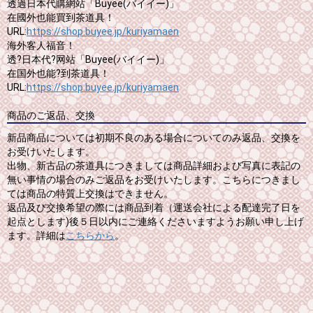
透過日本代購網站「Buyee(バイイー)」
在國外也能買到茶道具！
URL:
https://shop.buyee.jp/kuriyamaen
海外客人福音！
透?日本代?网站「Buyee(バイイー)」
在国外也能?到茶道具！
URL:
https://shop.buyee.jp/kuriyamaen
商品のご返品、交換
新品商品については初期不良のある場合についてのみ返品、交換を
お受けいたします。
出物、新古品の茶道具につきましては商品詳細および写真に表記の
無い事情の場合のみご返品をお受けいたします。こちらにつきまし
ては商品の特質上交換はできません。
返品及び交換希望の際には商品到着（運送会社による配達完了日を
起点とします)後５日以内にご連絡くださいますようお願い申し上げ
ます。詳細は
こちらから
。