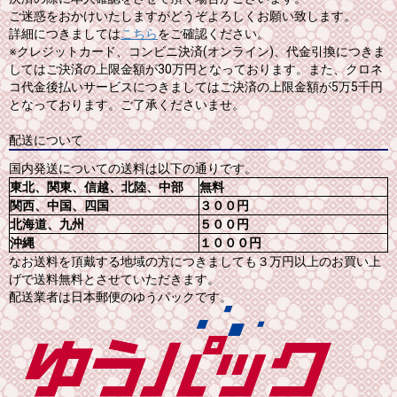
ご迷惑をおかけいたしますがどうぞよろしくお願い致します。
詳細につきましては
こちら
をご確認ください。
※クレジットカード、コンビニ決済(オンライン)、代金引換につきま
してはご決済の上限金額が30万円となっております。また、クロネ
コ代金後払いサービスにつきましてはご決済の上限金額が5万5千円
となっております。ご了承くださいませ。
配送について
国内発送についての送料は以下の通りです。
東北、関東、信越、北陸、中部
無料
関西、中国、四国
３００円
北海道、九州
５００円
沖縄
１０００円
なお送料を頂戴する地域の方につきましても３万円以上のお買い上
げで送料無料とさせていただきます。
配送業者は日本郵便のゆうパックです。