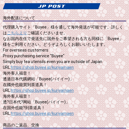
海外配送について
代理購入サイト「Buyee」様を通して海外発送が可能です。詳しく
は
こちらより
ご確認くださいませ。
なお国内在住で発送先に国外をご希望される方も同様に「Buyee」
様をご利用ください。どうぞよろしくお願いいたします。
For overseas customers
Proxy purchasing service "Buyee"
Simply buy tea utensils even you are outside of Japan
URL:
https://shop.buyee.jp/kuriyamaen
海外客人福音！
透過日本代購網站「Buyee(バイイー)」
在國外也能買到茶道具！
URL:
https://shop.buyee.jp/kuriyamaen
海外客人福音！
透?日本代?网站「Buyee(バイイー)」
在国外也能?到茶道具！
URL:
https://shop.buyee.jp/kuriyamaen
商品のご返品、交換