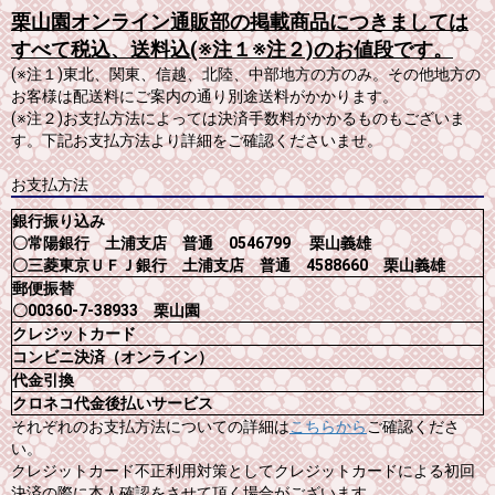
栗山園オンライン通販部の掲載商品につきましては
すべて税込、送料込(※注１※注２)のお値段です。
(※注１)東北、関東、信越、北陸、中部地方の方のみ。その他地方の
お客様は配送料にご案内の通り別途送料がかかります。
(※注２)お支払方法によっては決済手数料がかかるものもございま
す。下記お支払方法より詳細をご確認くださいませ。
お支払方法
銀行振り込み
〇常陽銀行 土浦支店 普通 0546799 栗山義雄
〇三菱東京ＵＦＪ銀行 土浦支店 普通 4588660 栗山義雄
郵便振替
〇00360-7-38933 栗山園
クレジットカード
コンビニ決済（オンライン）
代金引換
クロネコ代金後払いサービス
それぞれのお支払方法についての詳細は
こちらから
ご確認くださ
い。
クレジットカード不正利用対策としてクレジットカードによる初回
決済の際に本人確認をさせて頂く場合がございます。