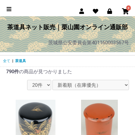
0
茶道具ネット販売｜栗山園オンライン通販部
茨城県公安委員会第401160003567号
全て
|
茶道具
790件
の商品が見つかりました