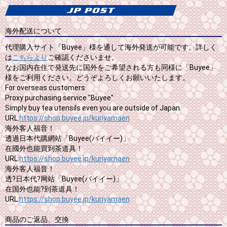
海外配送について
代理購入サイト「Buyee」様を通して海外発送が可能です。詳しく
は
こちらより
ご確認くださいませ。
なお国内在住で発送先に国外をご希望される方も同様に「Buyee」
様をご利用ください。どうぞよろしくお願いいたします。
For overseas customers
Proxy purchasing service "Buyee"
Simply buy tea utensils even you are outside of Japan
URL:
https://shop.buyee.jp/kuriyamaen
海外客人福音！
透過日本代購網站「Buyee(バイイー)」
在國外也能買到茶道具！
URL:
https://shop.buyee.jp/kuriyamaen
海外客人福音！
透?日本代?网站「Buyee(バイイー)」
在国外也能?到茶道具！
URL:
https://shop.buyee.jp/kuriyamaen
商品のご返品、交換