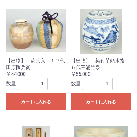
【出物】 萩茶入 １２代
【出物】 染付芋頭水指
田原陶兵衛
５代三浦竹泉
￥44,000
￥55,000
数量
数量
カートに入れる
カートに入れる