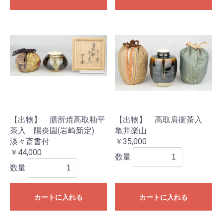
【出物】 膳所焼高取釉平
【出物】 高取肩衝茶入
茶入 陽炎園(岩崎新定)
亀井楽山
淡々斎書付
￥35,000
￥44,000
数量
数量
カートに入れる
カートに入れる