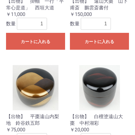
【出物】 掛軸 一行「平
【出物】 遠山大棗 山下
常心是道」 西垣大道
甫斎 鵬雲斎書付
￥11,000
￥150,000
数量
数量
カートに入れる
カートに入れる
【出物】 平棗遠山内梨
【出物】 白檀塗遠山大
地 鈴谷鉄五郎
棗 中村湖彩
￥75,000
￥20,000