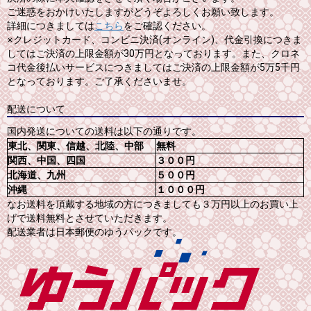
ご迷惑をおかけいたしますがどうぞよろしくお願い致します。
詳細につきましては
こちら
をご確認ください。
※クレジットカード、コンビニ決済(オンライン)、代金引換につきま
してはご決済の上限金額が30万円となっております。また、クロネ
コ代金後払いサービスにつきましてはご決済の上限金額が5万5千円
となっております。ご了承くださいませ。
配送について
国内発送についての送料は以下の通りです。
東北、関東、信越、北陸、中部
無料
関西、中国、四国
３００円
北海道、九州
５００円
沖縄
１０００円
なお送料を頂戴する地域の方につきましても３万円以上のお買い上
げで送料無料とさせていただきます。
配送業者は日本郵便のゆうパックです。