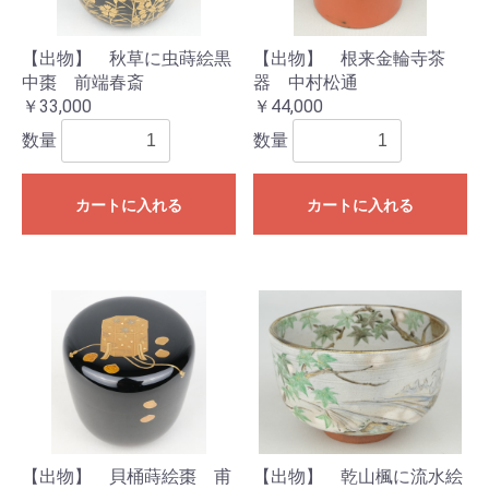
【出物】 秋草に虫蒔絵黒
【出物】 根来金輪寺茶
中棗 前端春斎
器 中村松通
￥33,000
￥44,000
数量
数量
カートに入れる
カートに入れる
【出物】 貝桶蒔絵棗 甫
【出物】 乾山楓に流水絵