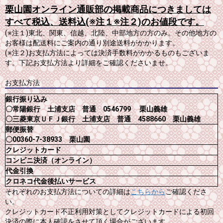
栗山園オンライン通販部の掲載商品につきましては
すべて税込、送料込(※注１※注２)のお値段です。
(※注１)東北、関東、信越、北陸、中部地方の方のみ。その他地方の
お客様は配送料にご案内の通り別途送料がかかります。
(※注２)お支払方法によっては決済手数料がかかるものもございま
す。下記お支払方法より詳細をご確認くださいませ。
お支払方法
銀行振り込み
〇常陽銀行 土浦支店 普通 0546799 栗山義雄
〇三菱東京ＵＦＪ銀行 土浦支店 普通 4588660 栗山義雄
郵便振替
〇00360-7-38933 栗山園
クレジットカード
コンビニ決済（オンライン）
代金引換
クロネコ代金後払いサービス
それぞれのお支払方法についての詳細は
こちらから
ご確認くださ
い。
クレジットカード不正利用対策としてクレジットカードによる初回
決済の際に本人確認をさせて頂く場合がございます。