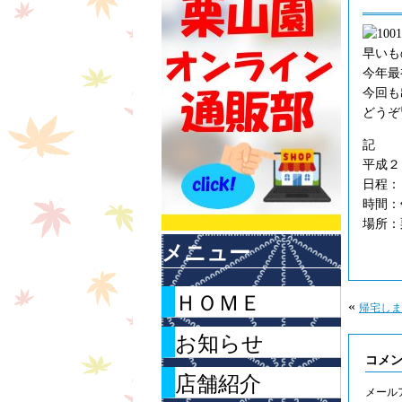
早いも
今年最
今回も
どうぞ
記
平成２
日程：
時間：
場所：
メニュー
ＨＯＭＥ
«
帰宅しま
お知らせ
コメ
店舗紹介
メール