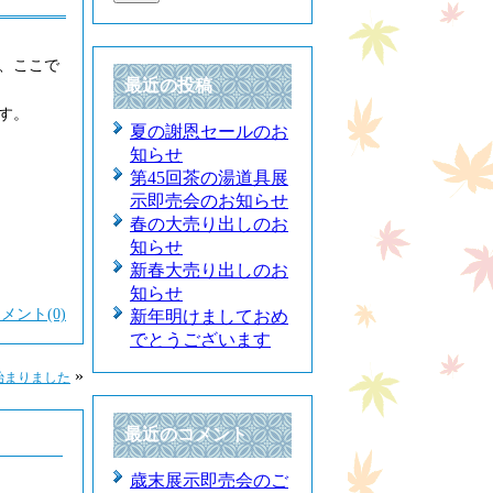
、ここで
最近の投稿
す。
夏の謝恩セールのお
知らせ
第45回茶の湯道具展
示即売会のお知らせ
春の大売り出しのお
知らせ
新春大売り出しのお
知らせ
メント(0)
新年明けましておめ
でとうございます
»
始まりました
最近のコメント
歳末展示即売会のご