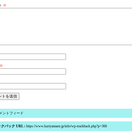
ト
※
※
メントフィード
クバック URL :
https://www.kuriyamaen.jp/info/wp-trackback.php?p=366