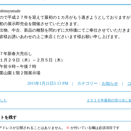
ので平成２７年を迎えて最初の１カ月がもう過ぎようとしておりますが
初の展示即売会を開催させていただきます。
出物、中古、新品の種類を問わずに大特価にてご奉仕させていただきま
皆様お誘いあわせの上ご来店くださいます様お願い申し上げます。
７年新春大売出し
１月２９日（木）～２月５日（木）
午前９時～午後７時
栗山園１階２階展示場
2015年1月21日5:13 PM | カテゴリー：
お知らせ
|
コ
した
２０１５年最初の売り出し
ントを残す
アドレスが公開されることはありません。
※
が付いている欄は必須項目です