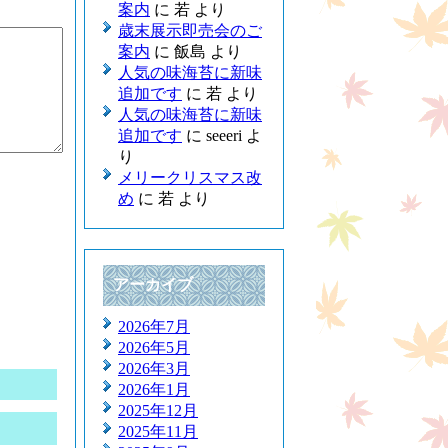
案内
に
若
より
歳末展示即売会のご
案内
に
飯島
より
人気の味海苔に新味
追加です
に
若
より
人気の味海苔に新味
追加です
に
seeeri
よ
り
メリークリスマス改
め
に
若
より
アーカイブ
2026年7月
2026年5月
2026年3月
2026年1月
2025年12月
2025年11月