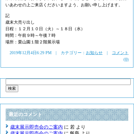
いあわせの上ご来店くださいますよう、お願い申し上げます。
記
歳末大売り出し
日程：１２月１０日（火）～１８日（水）
時間：午前９時～午後７時
場所：栗山園１階２階展示場
2019年12月4日6:29 PM | カテゴリー：
お知らせ
|
コメント
(0)
検
索:
最近のコメント
歳末展示即売会のご案内
に
若
より
歳末展示即売会のご案内
に
飯島
より