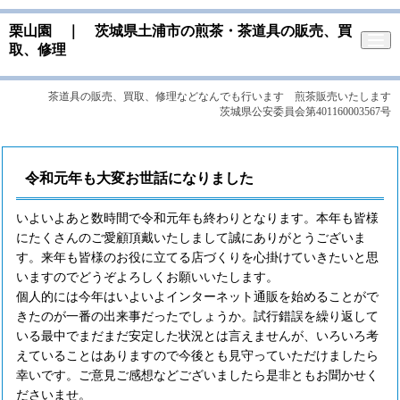
栗山園 ｜ 茨城県土浦市の煎茶・茶道具の販売、買
取、修理
茶道具の販売、買取、修理などなんでも行います 煎茶販売いたします
茨城県公安委員会第401160003567号
令和元年も大変お世話になりました
いよいよあと数時間で令和元年も終わりとなります。本年も皆様
にたくさんのご愛顧頂戴いたしまして誠にありがとうございま
す。来年も皆様のお役に立てる店づくりを心掛けていきたいと思
いますのでどうぞよろしくお願いいたします。
個人的には今年はいよいよインターネット通販を始めることがで
きたのが一番の出来事だったでしょうか。試行錯誤を繰り返して
いる最中でまだまだ安定した状況とは言えませんが、いろいろ考
えていることはありますので今後とも見守っていただけましたら
幸いです。ご意見ご感想などございましたら是非ともお聞かせく
ださいませ。