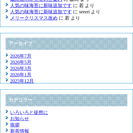
人気の味海苔に新味追加です
に
若
より
人気の味海苔に新味追加です
に
seeeri
より
メリークリスマス改め
に
若
より
アーカイブ
2026年7月
2026年5月
2026年3月
2026年1月
2025年12月
2025年11月
2025年9月
2025年7月
カテゴリー
2025年5月
2025年3月
いろいろと徒然に
2025年1月
お知らせ
2024年12月
挨拶
2024年11月
新茶情報