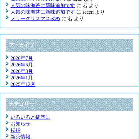
人気の味海苔に新味追加です
に
若
より
人気の味海苔に新味追加です
に
seeeri
より
メリークリスマス改め
に
若
より
アーカイブ
2026年7月
2026年5月
2026年3月
2026年1月
2025年12月
2025年11月
2025年9月
2025年7月
カテゴリー
2025年5月
2025年3月
いろいろと徒然に
2025年1月
お知らせ
2024年12月
挨拶
2024年11月
新茶情報