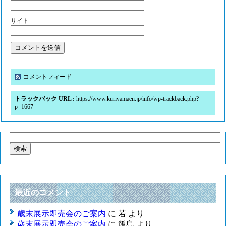
サイト
コメントフィード
トラックバック URL :
https://www.kuriyamaen.jp/info/wp-trackback.php?
p=1667
検
索:
最近のコメント
歳末展示即売会のご案内
に
若
より
歳末展示即売会のご案内
に
飯島
より