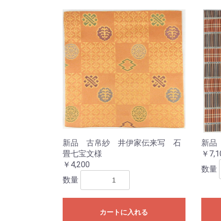
新品 古帛紗 井伊家伝来写 石
新品
畳七宝文様
￥7,1
￥4,200
数量
数量
カートに入れる