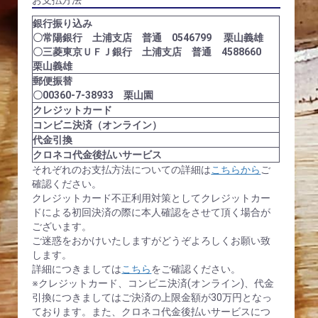
お支払方法
銀行振り込み
〇常陽銀行 土浦支店 普通 0546799 栗山義雄
〇三菱東京ＵＦＪ銀行 土浦支店 普通 4588660
栗山義雄
郵便振替
〇00360-7-38933 栗山園
クレジットカード
コンビニ決済（オンライン）
代金引換
クロネコ代金後払いサービス
それぞれのお支払方法についての詳細は
こちらから
ご
確認ください。
クレジットカード不正利用対策としてクレジットカー
ドによる初回決済の際に本人確認をさせて頂く場合が
ございます。
ご迷惑をおかけいたしますがどうぞよろしくお願い致
します。
詳細につきましては
こちら
をご確認ください。
※クレジットカード、コンビニ決済(オンライン)、代金
引換につきましてはご決済の上限金額が30万円となっ
ております。また、クロネコ代金後払いサービスにつ