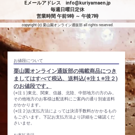
Eメールアドレス info@kuriyamaen.jp
毎週日曜日定休
営業時間 午前9時 ～ 午後7時
copyright (c) 栗山園オンライン通販部 all rights reserved.
お値段について
栗山園オンライン通販部の掲載商品につき
ましてはすべて税込、送料込(※注１※注２)
のお値段です。
(※注１)東北、関東、信越、北陸、中部地方の方のみ。
その他地方のお客様は配送料にご案内の通り別途送料
がかかります。
(※注２)お支払方法によっては決済手数料がかかるもの
もございます。下記お支払方法より詳細をご確認くだ
さいませ。