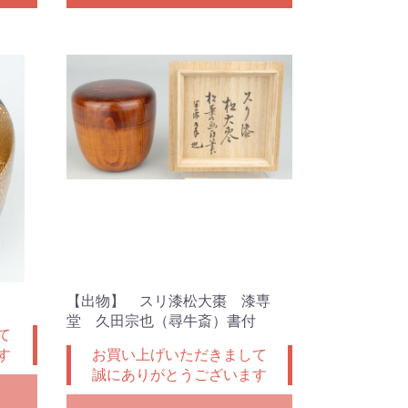
【出物】 スリ漆松大棗 漆専
堂 久田宗也（尋牛斎）書付
て
す
お買い上げいただきまして
誠にありがとうございます