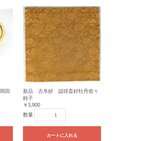
岡田
新品 古帛紗 認得斎好牡丹壺々
鈍子
￥3,900
数量
カートに入れる