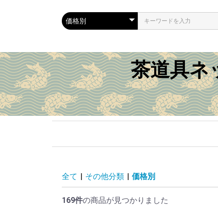
茶道具ネ
茶道具
裂物
季節
逸品
その他特集
商品種別
価格別
特価品
全て
|
その他分類
|
価格別
茶碗
水指
棗
茶入
茶杓
釜・風炉
蓋置
香合
掛軸
花入
建水
炉縁
皆具
菓子器
棚・風炉先
炭道具
茶箱
その他
出帛紗
古帛紗
数寄屋袋
春の茶道具
夏の茶道具
秋の茶道具
冬の茶道具
無季の茶道具
慶事の茶道具
表千家書付品
裏千家書付品
著名作家
雛祭り特集
桜特集
こどもの日特集
梅雨・雨特集
月特集
年末・正月特集
京焼特集
萩焼特集
新品
出物・中古品
新古品
～１万円
１万円～３万円
３万円～５万円
５万円～１０万円
１０万円～
今月の特価品
169件
の商品が見つかりました