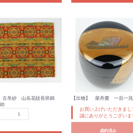
 古帛紗 山岳花紋長班錦
【出物】 柴舟棗 一后一兆
80
お買い上げいただきまし
誠にありがとうございま
成約済み