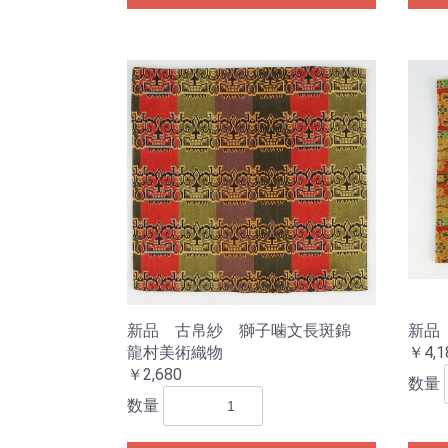
新品 古帛紗 獅子噛文長斑錦
新品
龍村美術織物
￥4,1
￥2,680
数量
数量