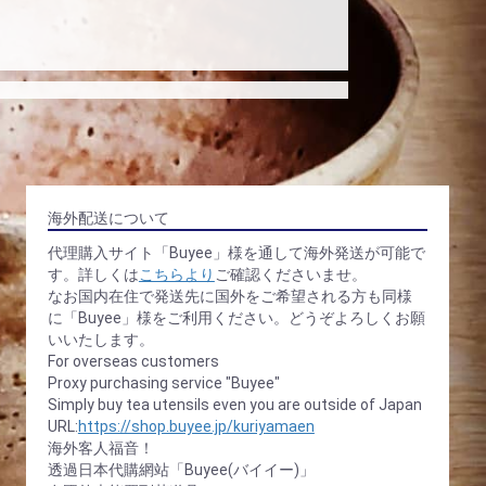
海外配送について
代理購入サイト「Buyee」様を通して海外発送が可能で
す。詳しくは
こちらより
ご確認くださいませ。
なお国内在住で発送先に国外をご希望される方も同様
に「Buyee」様をご利用ください。どうぞよろしくお願
いいたします。
For overseas customers
Proxy purchasing service "Buyee"
Simply buy tea utensils even you are outside of Japan
URL:
https://shop.buyee.jp/kuriyamaen
海外客人福音！
透過日本代購網站「Buyee(バイイー)」