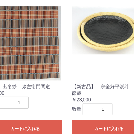
 出帛紗 弥左衛門間道
【新古品】 宗全好平炭斗 
00
節哉
￥28,000
数量
カートに入れる
カートに入れる