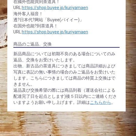
在國外也能買到茶道具！
URL:
https://shop.buyee.jp/kuriyamaen
海外客人福音！
透?日本代?网站「Buyee(バイイー)」
在国外也能?到茶道具！
URL:
https://shop.buyee.jp/kuriyamaen
商品のご返品、交換
新品商品については初期不良のある場合についてのみ
返品、交換をお受けいたします。
出物、新古品の茶道具につきましては商品詳細および
写真に表記の無い事情の場合のみご返品をお受けいた
します。こちらにつきましては商品の特質上交換はで
きません。
返品及び交換希望の際には商品到着（運送会社による
配達完了日を起点とします)後５日以内にご連絡くださ
いますようお願い申し上げます。詳細は
こちらから
。