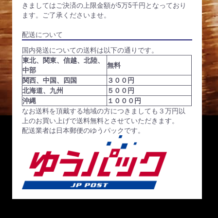
きましてはご決済の上限金額が5万5千円となっており
ます。ご了承くださいませ。
配送について
国内発送についての送料は以下の通りです。
東北、関東、信越、北陸、
無料
中部
関西、中国、四国
３００円
北海道、九州
５００円
沖縄
１０００円
なお送料を頂戴する地域の方につきましても３万円以
上のお買い上げで送料無料とさせていただきます。
配送業者は日本郵便のゆうパックです。