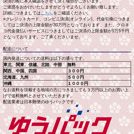
決済の際に本人確認をさせて頂く場合がございます。
ご迷惑をおかけいたしますがどうぞよろしくお願い致します。
詳細につきましては
こちら
をご確認ください。
※クレジットカード、コンビニ決済(オンライン)、代金引換につきま
してはご決済の上限金額が30万円となっております。また、クロネ
コ代金後払いサービスにつきましてはご決済の上限金額が5万5千円
となっております。ご了承くださいませ。
配送について
国内発送についての送料は以下の通りです。
東北、関東、信越、北陸、中部
無料
関西、中国、四国
３００円
北海道、九州
５００円
沖縄
１０００円
なお送料を頂戴する地域の方につきましても３万円以上のお買い上
げで送料無料とさせていただきます。
配送業者は日本郵便のゆうパックです。