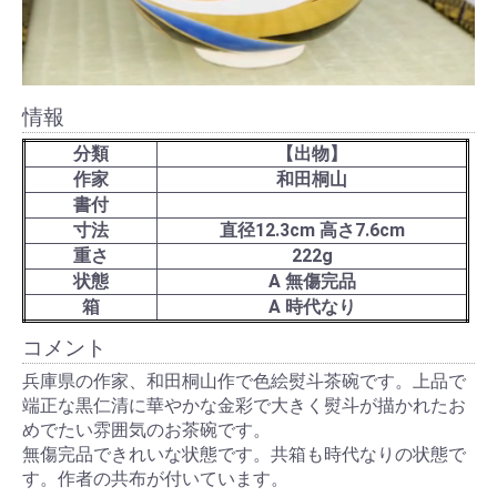
情報
分類
【出物】
作家
和田桐山
書付
寸法
直径12.3cm 高さ7.6cm
重さ
222g
状態
A 無傷完品
箱
A 時代なり
コメント
兵庫県の作家、和田桐山作で色絵熨斗茶碗です。上品で
端正な黒仁清に華やかな金彩で大きく熨斗が描かれたお
めでたい雰囲気のお茶碗です。
無傷完品できれいな状態です。共箱も時代なりの状態で
す。作者の共布が付いています。