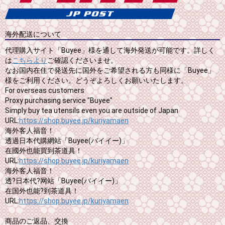
海外配送について
代理購入サイト「Buyee」様を通して海外発送が可能です。詳しく
は
こちらより
ご確認くださいませ。
なお国内在住で発送先に国外をご希望される方も同様に「Buyee」
様をご利用ください。どうぞよろしくお願いいたします。
For overseas customers
Proxy purchasing service "Buyee"
Simply buy tea utensils even you are outside of Japan
URL:
https://shop.buyee.jp/kuriyamaen
海外客人福音！
透過日本代購網站「Buyee(バイイー)」
在國外也能買到茶道具！
URL:
https://shop.buyee.jp/kuriyamaen
海外客人福音！
透?日本代?网站「Buyee(バイイー)」
在国外也能?到茶道具！
URL:
https://shop.buyee.jp/kuriyamaen
商品のご返品、交換