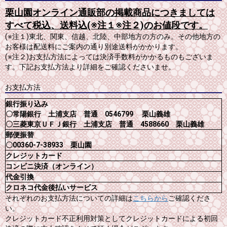
栗山園オンライン通販部の掲載商品につきましては
すべて税込、送料込(※注１※注２)のお値段です。
(※注１)東北、関東、信越、北陸、中部地方の方のみ。その他地方の
お客様は配送料にご案内の通り別途送料がかかります。
(※注２)お支払方法によっては決済手数料がかかるものもございま
す。下記お支払方法より詳細をご確認くださいませ。
お支払方法
銀行振り込み
〇常陽銀行 土浦支店 普通 0546799 栗山義雄
〇三菱東京ＵＦＪ銀行 土浦支店 普通 4588660 栗山義雄
郵便振替
〇00360-7-38933 栗山園
クレジットカード
コンビニ決済（オンライン）
代金引換
クロネコ代金後払いサービス
それぞれのお支払方法についての詳細は
こちらから
ご確認くださ
い。
クレジットカード不正利用対策としてクレジットカードによる初回