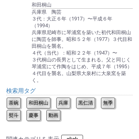
和田桐山
兵庫県 陶芸
３代：大正６年（1917）〜平成６年
（1994）
兵庫県尼崎市に琴浦窯を築いた初代和田桐山
に陶芸を師事。昭和５２年（1977）３代目和
田桐山を襲名。
４代（当代）：昭和２２年（1947）〜
３代桐山の長男として生まれる。父と同じく
琴浦窯にて作陶をはじめ、平成７年（1995）
４代目を襲名。山梨県大泉村に大泉窯を築
く。
検索用タグ
茶碗
和田桐山
兵庫
黒仁清
無季
熨斗
慶事
動画