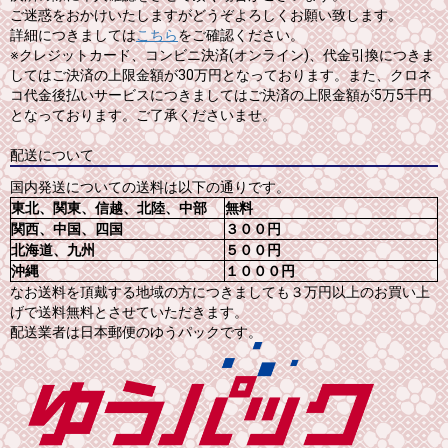
ご迷惑をおかけいたしますがどうぞよろしくお願い致します。
詳細につきましては
こちら
をご確認ください。
※クレジットカード、コンビニ決済(オンライン)、代金引換につきま
してはご決済の上限金額が30万円となっております。また、クロネ
コ代金後払いサービスにつきましてはご決済の上限金額が5万5千円
となっております。ご了承くださいませ。
配送について
国内発送についての送料は以下の通りです。
東北、関東、信越、北陸、中部
無料
関西、中国、四国
３００円
北海道、九州
５００円
沖縄
１０００円
なお送料を頂戴する地域の方につきましても３万円以上のお買い上
げで送料無料とさせていただきます。
配送業者は日本郵便のゆうパックです。