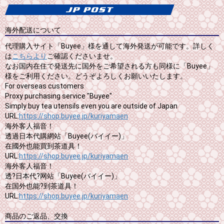
海外配送について
代理購入サイト「Buyee」様を通して海外発送が可能です。詳しく
は
こちらより
ご確認くださいませ。
なお国内在住で発送先に国外をご希望される方も同様に「Buyee」
様をご利用ください。どうぞよろしくお願いいたします。
For overseas customers
Proxy purchasing service "Buyee"
Simply buy tea utensils even you are outside of Japan
URL:
https://shop.buyee.jp/kuriyamaen
海外客人福音！
透過日本代購網站「Buyee(バイイー)」
在國外也能買到茶道具！
URL:
https://shop.buyee.jp/kuriyamaen
海外客人福音！
透?日本代?网站「Buyee(バイイー)」
在国外也能?到茶道具！
URL:
https://shop.buyee.jp/kuriyamaen
商品のご返品、交換