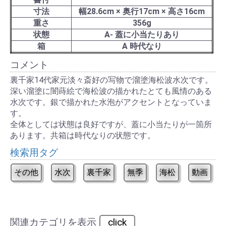
寸法
幅28.6cm × 奥行17cm × 高さ16cm
重さ
356g
状態
A- 蓋に小当たりあり
箱
A 時代なり
コメント
裏千家14代家元淡々斎好の写物で溜塗海松波水次です。
深い溜塗に闇蒔絵で海松波の描かれたとても風情のある
水次です。銀で描かれた水泡がアクセントとなっていま
す。
全体としては状態は良好ですが、蓋に小当たりが一箇所
あります。共箱は時代なりの状態です。
検索用タグ
その他
水次
裏千家
無季
海松
動画
関連カテゴリを表示
click