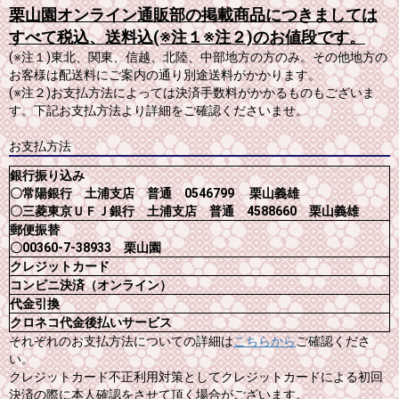
栗山園オンライン通販部の掲載商品につきましては
すべて税込、送料込(※注１※注２)のお値段です。
(※注１)東北、関東、信越、北陸、中部地方の方のみ。その他地方の
お客様は配送料にご案内の通り別途送料がかかります。
(※注２)お支払方法によっては決済手数料がかかるものもございま
す。下記お支払方法より詳細をご確認くださいませ。
お支払方法
銀行振り込み
〇常陽銀行 土浦支店 普通 0546799 栗山義雄
〇三菱東京ＵＦＪ銀行 土浦支店 普通 4588660 栗山義雄
郵便振替
〇00360-7-38933 栗山園
クレジットカード
コンビニ決済（オンライン）
代金引換
クロネコ代金後払いサービス
それぞれのお支払方法についての詳細は
こちらから
ご確認くださ
い。
クレジットカード不正利用対策としてクレジットカードによる初回
決済の際に本人確認をさせて頂く場合がございます。