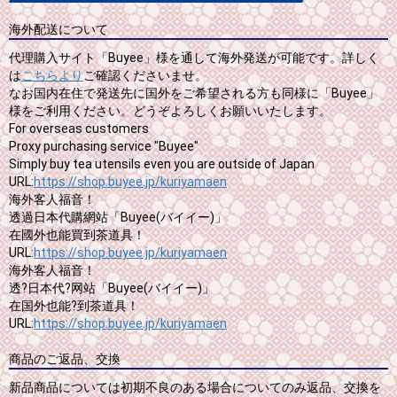
海外配送について
代理購入サイト「Buyee」様を通して海外発送が可能です。詳しく
は
こちらより
ご確認くださいませ。
なお国内在住で発送先に国外をご希望される方も同様に「Buyee」
様をご利用ください。どうぞよろしくお願いいたします。
For overseas customers
Proxy purchasing service "Buyee"
Simply buy tea utensils even you are outside of Japan
URL:
https://shop.buyee.jp/kuriyamaen
海外客人福音！
透過日本代購網站「Buyee(バイイー)」
在國外也能買到茶道具！
URL:
https://shop.buyee.jp/kuriyamaen
海外客人福音！
透?日本代?网站「Buyee(バイイー)」
在国外也能?到茶道具！
URL:
https://shop.buyee.jp/kuriyamaen
商品のご返品、交換
新品商品については初期不良のある場合についてのみ返品、交換を