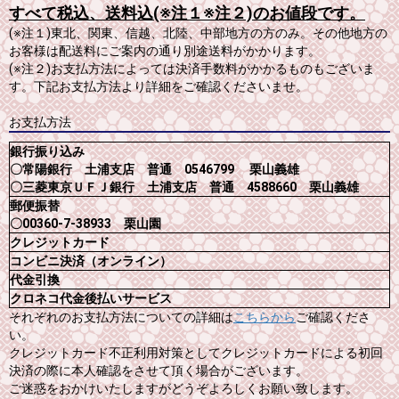
すべて税込、送料込(※注１※注２)のお値段です。
(※注１)東北、関東、信越、北陸、中部地方の方のみ。その他地方の
お客様は配送料にご案内の通り別途送料がかかります。
(※注２)お支払方法によっては決済手数料がかかるものもございま
す。下記お支払方法より詳細をご確認くださいませ。
お支払方法
銀行振り込み
〇常陽銀行 土浦支店 普通 0546799 栗山義雄
〇三菱東京ＵＦＪ銀行 土浦支店 普通 4588660 栗山義雄
郵便振替
〇00360-7-38933 栗山園
クレジットカード
コンビニ決済（オンライン）
代金引換
クロネコ代金後払いサービス
それぞれのお支払方法についての詳細は
こちらから
ご確認くださ
い。
クレジットカード不正利用対策としてクレジットカードによる初回
決済の際に本人確認をさせて頂く場合がございます。
ご迷惑をおかけいたしますがどうぞよろしくお願い致します。