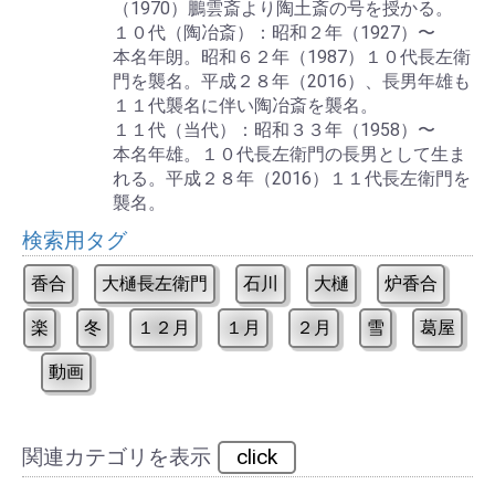
（1970）鵬雲斎より陶土斎の号を授かる。
１０代（陶冶斎）：昭和２年（1927）〜
本名年朗。昭和６２年（1987）１０代長左衛
門を襲名。平成２８年（2016）、長男年雄も
１１代襲名に伴い陶冶斎を襲名。
１１代（当代）：昭和３３年（1958）〜
本名年雄。１０代長左衛門の長男として生ま
れる。平成２８年（2016）１１代長左衛門を
襲名。
検索用タグ
香合
大樋長左衛門
石川
大樋
炉香合
楽
冬
１２月
１月
２月
雪
葛屋
動画
関連カテゴリを表示
click