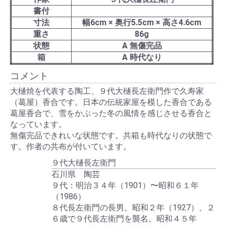
書付
寸法
幅6cm × 奥行5.5cm × 高さ4.6cm
重さ
86g
状態
A 無傷完品
箱
A 時代なり
コメント
大樋焼を代表する陶工、９代大樋長左衛門作で久寿家
（葛屋）香合です。日本の伝統家屋を模した香合である
葛屋香合で、雪をかぶった冬の風情を感じさせる香合と
なっています。
無傷完品できれいな状態です。共箱も時代なりの状態で
す。作者の共布が付いています。
９代大樋長左衛門
石川県 陶芸
９代：明治３４年（1901）〜昭和６１年
（1986）
８代長左衛門の長男。昭和２年（1927）、２
６歳で９代長左衛門を襲名。昭和４５年