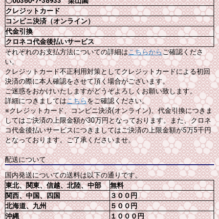
〇00360-7-38933 栗山園
クレジットカード
コンビニ決済（オンライン）
代金引換
クロネコ代金後払いサービス
それぞれのお支払方法についての詳細は
こちらから
ご確認くださ
い。
クレジットカード不正利用対策としてクレジットカードによる初回
決済の際に本人確認をさせて頂く場合がございます。
ご迷惑をおかけいたしますがどうぞよろしくお願い致します。
詳細につきましては
こちら
をご確認ください。
※クレジットカード、コンビニ決済(オンライン)、代金引換につきま
してはご決済の上限金額が30万円となっております。また、クロネ
コ代金後払いサービスにつきましてはご決済の上限金額が5万5千円
となっております。ご了承くださいませ。
配送について
国内発送についての送料は以下の通りです。
東北、関東、信越、北陸、中部
無料
関西、中国、四国
３００円
北海道、九州
５００円
沖縄
１０００円