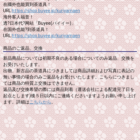
在國外也能買到茶道具！
URL:
https://shop.buyee.jp/kuriyamaen
海外客人福音！
透?日本代?网站「Buyee(バイイー)」
在国外也能?到茶道具！
URL:
https://shop.buyee.jp/kuriyamaen
商品のご返品、交換
新品商品については初期不良のある場合についてのみ返品、交換を
お受けいたします。
出物、新古品の茶道具につきましては商品詳細および写真に表記の
無い事情の場合のみご返品をお受けいたします。こちらにつきまし
ては商品の特質上交換はできません。
返品及び交換希望の際には商品到着（運送会社による配達完了日を
起点とします)後５日以内にご連絡くださいますようお願い申し上げ
ます。詳細は
こちらから
。