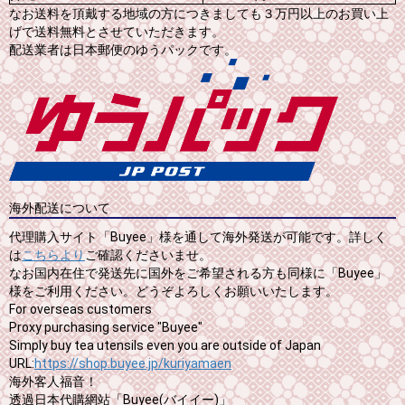
なお送料を頂戴する地域の方につきましても３万円以上のお買い上
げで送料無料とさせていただきます。
配送業者は日本郵便のゆうパックです。
海外配送について
代理購入サイト「Buyee」様を通して海外発送が可能です。詳しく
は
こちらより
ご確認くださいませ。
なお国内在住で発送先に国外をご希望される方も同様に「Buyee」
様をご利用ください。どうぞよろしくお願いいたします。
For overseas customers
Proxy purchasing service "Buyee"
Simply buy tea utensils even you are outside of Japan
URL:
https://shop.buyee.jp/kuriyamaen
海外客人福音！
透過日本代購網站「Buyee(バイイー)」