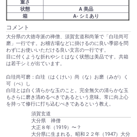
重さ
状態
A 美品
箱
A- シミあり
コメント
大分県の大徳寺派の禅僧、須賀玄道和尚筆で「白珪尚可
磨」一行です。お稽古場などに掛けるのに良い季節を問
わずにお使いいただける良い文言の一行です。
目に付くような折れやシミはなく状態は美品です。共箱
は若干シミが出ています。
白珪尚可磨：白珪（はくけい）尚（な）お磨（みが）く
可（べ）し
白珪とは白く清らかな玉のこと。完全無欠の清らかな玉
もさらに磨き清めるべきであるという意味。常に向上心
を持って修行に打ち込むべきであるという教え。
須賀玄道
大分県 禅僧
大正８年（1919）〜？
大分県に生まれる。昭和２２年（1947）大分