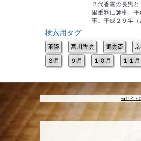
２代香雲の長男と
里重利に師事。平
事。平成２９年（
検索用タグ
茶碗
宮川香雲
鵬雲斎
京
８月
９月
１０月
１１月
当サイト