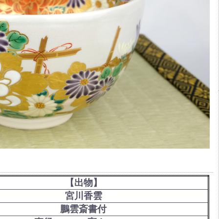
【出物】
宮川香雲
鵬雲斎書付