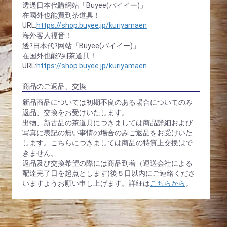
透過日本代購網站「Buyee(バイイー)」
在國外也能買到茶道具！
URL:
https://shop.buyee.jp/kuriyamaen
海外客人福音！
透?日本代?网站「Buyee(バイイー)」
在国外也能?到茶道具！
URL:
https://shop.buyee.jp/kuriyamaen
商品のご返品、交換
新品商品については初期不良のある場合についてのみ
返品、交換をお受けいたします。
出物、新古品の茶道具につきましては商品詳細および
写真に表記の無い事情の場合のみご返品をお受けいた
します。こちらにつきましては商品の特質上交換はで
きません。
返品及び交換希望の際には商品到着（運送会社による
配達完了日を起点とします)後５日以内にご連絡くださ
いますようお願い申し上げます。詳細は
こちらから
。