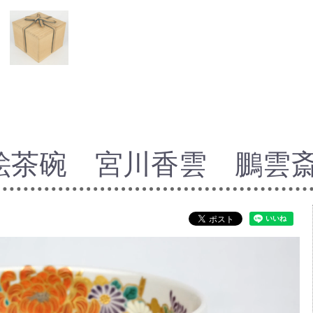
絵茶碗 宮川香雲 鵬雲