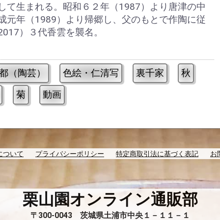
して生まれる。昭和６２年（1987）より唐津の中
成元年（1989）より帰郷し、父のもとで作陶に従
2017）３代香雲を襲名。
都（陶芸）
色絵・仁清写
裏千家
秋
菊
動画
について
プライバシーポリシー
特定商取引法に基づく表記
お
栗山園オンライン通販部
〒300-0043 茨城県土浦市中央１－１１－１