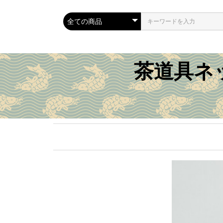
茶道具ネ
茶道具
裂物
季節
逸品
その他特集
商品種別
価格別
特価品
茶碗
水指
棗
茶入
茶杓
釜・風炉
蓋置
香合
掛軸
花入
建水
炉縁
皆具
菓子器
棚・風炉先
炭道具
茶箱
その他
出帛紗
古帛紗
数寄屋袋
春の茶道具
夏の茶道具
秋の茶道具
冬の茶道具
無季の茶道具
慶事の茶道具
表千家書付品
裏千家書付品
著名作家
雛祭り特集
桜特集
こどもの日特集
梅雨・雨特集
月特集
年末・正月特集
京焼特集
萩焼特集
新品
出物・中古品
新古品
～１万円
１万円～３万円
３万円～５万円
５万円～１０万円
１０万円～
今月の特価品