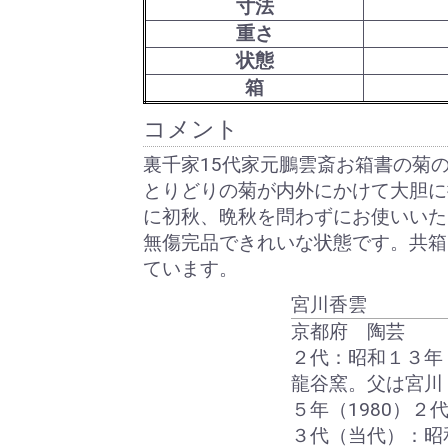
寸法
重さ
状態
箱
コメント
裏千家15代家元鵬雲斎お箱書の菊
とりどりの菊が内外にかけて大胆に
に初秋、晩秋を問わずにお使いいた
無傷完品できれいな状態です。共箱
ています。
宮川香雲
京都府 陶芸
２代：昭和１３年（
龍谷窯。父は宮川
５年（1980）２
３代（当代）：昭和