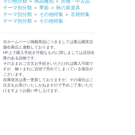
その他分類
＞
商品種別
＞
出物・中古品
テーマ別分類
＞
季節
＞
秋の茶道具
テーマ別分類
＞
その他特集
＞
京焼特集
テーマ別分類
＞
その他特集
当ホームページ掲載商品につきましては栗山園実店
舗在庫品と連動しております。
HP上で購入手続き可能なものに関しましては店頭在
庫のある品物です。
そのままおご注文お手続きいただければ購入可能で
すが、極々まれに店頭で売れてしまっている場合が
ございます。
在庫状況は逐一更新しておりますが、その場合はご
注文をお受けいたしかねますので予めご了承いただ
けますようお願い申し上げます。