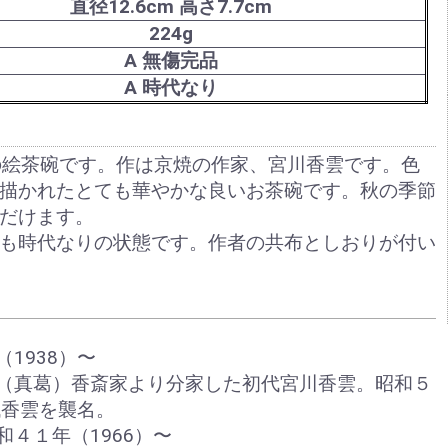
直径12.6cm 高さ7.7cm
224g
A 無傷完品
A 時代なり
の絵茶碗です。作は京焼の作家、宮川香雲です。色
描かれたとても華やかな良いお茶碗です。秋の季節
だけます。
も時代なりの状態です。作者の共布としおりが付い
1938）〜
（真葛）香斎家より分家した初代宮川香雲。昭和５
代香雲を襲名。
４１年（1966）〜