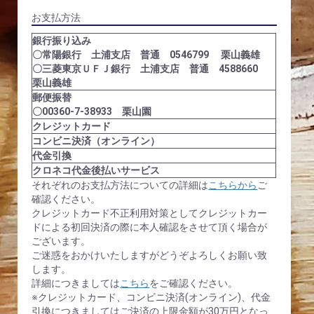
お支払方法
銀行振り込み
〇常陽銀行 土浦支店 普通 0546799 栗山義雄
〇三菱東京ＵＦＪ銀行 土浦支店 普通 4588660
栗山義雄
郵便振替
〇00360-7-38933 栗山園
クレジットカード
コンビニ決済（オンライン）
代金引換
クロネコ代金後払いサービス
それぞれのお支払方法についての詳細は
こちらから
ご
確認ください。
クレジットカード不正利用対策としてクレジットカー
ドによる初回決済の際に本人確認をさせて頂く場合が
ございます。
ご迷惑をおかけいたしますがどうぞよろしくお願い致
します。
詳細につきましては
こちら
をご確認ください。
※クレジットカード、コンビニ決済(オンライン)、代金
引換につきましてはご決済の上限金額が30万円となっ