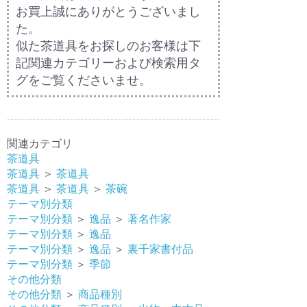
お買上誠にありがとうございまし
た。
似た茶道具をお探しのお客様は下
記関連カテゴリーおよび検索用タ
グをご覧くださいませ。
関連カテゴリ
茶道具
茶道具
＞
茶道具
茶道具
＞
茶道具
＞
茶碗
テーマ別分類
テーマ別分類
＞
逸品
＞
著名作家
テーマ別分類
＞
逸品
テーマ別分類
＞
逸品
＞
裏千家書付品
テーマ別分類
＞
季節
その他分類
その他分類
＞
商品種別