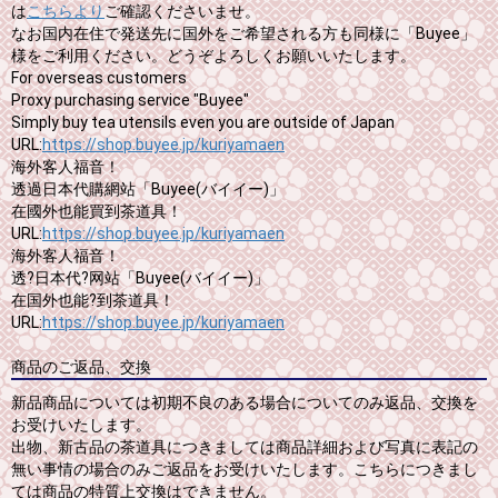
は
こちらより
ご確認くださいませ。
なお国内在住で発送先に国外をご希望される方も同様に「Buyee」
様をご利用ください。どうぞよろしくお願いいたします。
For overseas customers
Proxy purchasing service "Buyee"
Simply buy tea utensils even you are outside of Japan
URL:
https://shop.buyee.jp/kuriyamaen
海外客人福音！
透過日本代購網站「Buyee(バイイー)」
在國外也能買到茶道具！
URL:
https://shop.buyee.jp/kuriyamaen
海外客人福音！
透?日本代?网站「Buyee(バイイー)」
在国外也能?到茶道具！
URL:
https://shop.buyee.jp/kuriyamaen
商品のご返品、交換
新品商品については初期不良のある場合についてのみ返品、交換を
お受けいたします。
出物、新古品の茶道具につきましては商品詳細および写真に表記の
無い事情の場合のみご返品をお受けいたします。こちらにつきまし
ては商品の特質上交換はできません。