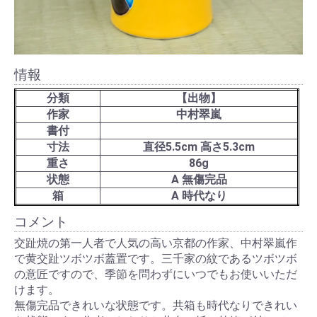
情報
分類
【出物】
作家
中村翠嵐
書付
寸法
直径5.5cm 高さ5.3cm
重さ
86g
状態
A 無傷完品
箱
A 時代なり
コメント
交趾焼の第一人者で人気の高い京都の作家、中村翠嵐作
で黄交趾ツボツボ蓋置です。三千家の紋であるツボツボ
の意匠ですので、季節を問わずにいつでもお使いいただ
けます。
無傷完品できれいな状態です。共箱も時代なりできれい