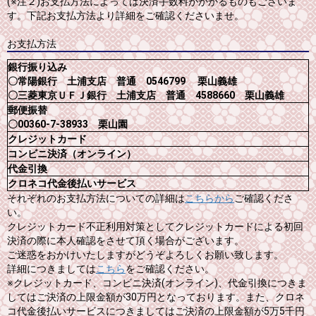
(※注２)お支払方法によっては決済手数料がかかるものもございま
す。下記お支払方法より詳細をご確認くださいませ。
お支払方法
銀行振り込み
〇常陽銀行 土浦支店 普通 0546799 栗山義雄
〇三菱東京ＵＦＪ銀行 土浦支店 普通 4588660 栗山義雄
郵便振替
〇00360-7-38933 栗山園
クレジットカード
コンビニ決済（オンライン）
代金引換
クロネコ代金後払いサービス
それぞれのお支払方法についての詳細は
こちらから
ご確認くださ
い。
クレジットカード不正利用対策としてクレジットカードによる初回
決済の際に本人確認をさせて頂く場合がございます。
ご迷惑をおかけいたしますがどうぞよろしくお願い致します。
詳細につきましては
こちら
をご確認ください。
※クレジットカード、コンビニ決済(オンライン)、代金引換につきま
してはご決済の上限金額が30万円となっております。また、クロネ
コ代金後払いサービスにつきましてはご決済の上限金額が5万5千円