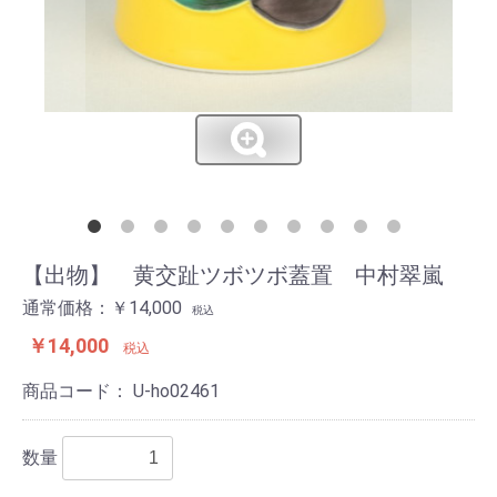
【出物】 黄交趾ツボツボ蓋置 中村翠嵐
通常価格：￥14,000
税込
￥14,000
税込
商品コード：
U-ho02461
数量