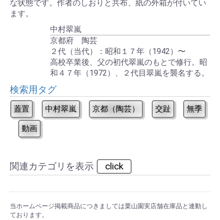
な状態です。作者のしおりと共布、紙の外箱が付いてい
ます。
中村翠嵐
京都府 陶芸
２代（当代）：昭和１７年（1942）〜
高校卒業後、父の初代翠嵐のもとで修行。昭
和４７年（1972）、２代目翠嵐を襲名する。
検索用タグ
蓋置
中村翠嵐
京都（陶芸）
交趾
無季
動画
関連カテゴリを表示
click
当ホームページ掲載商品につきましては栗山園実店舗在庫品と連動し
ております。