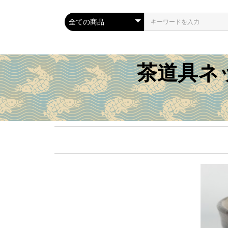
茶道具ネ
茶道具
裂物
季節
逸品
その他特集
商品種別
価格別
特価品
茶碗
水指
棗
茶入
茶杓
釜・風炉
蓋置
香合
掛軸
花入
建水
炉縁
皆具
菓子器
棚・風炉先
炭道具
茶箱
その他
出帛紗
古帛紗
数寄屋袋
春の茶道具
夏の茶道具
秋の茶道具
冬の茶道具
無季の茶道具
慶事の茶道具
表千家書付品
裏千家書付品
著名作家
雛祭り特集
桜特集
こどもの日特集
梅雨・雨特集
月特集
年末・正月特集
京焼特集
萩焼特集
新品
出物・中古品
新古品
～１万円
１万円～３万円
３万円～５万円
５万円～１０万円
１０万円～
今月の特価品