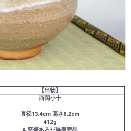
【出物】
西岡小十
直径13.4cm 高さ8.2cm
412g
A 窯傷あるが無傷完品