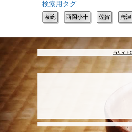
検索用タグ
茶碗
西岡小十
佐賀
唐津
当サイト