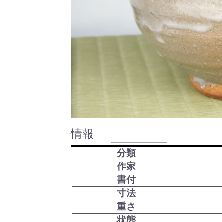
情報
分類
作家
書付
寸法
重さ
状態