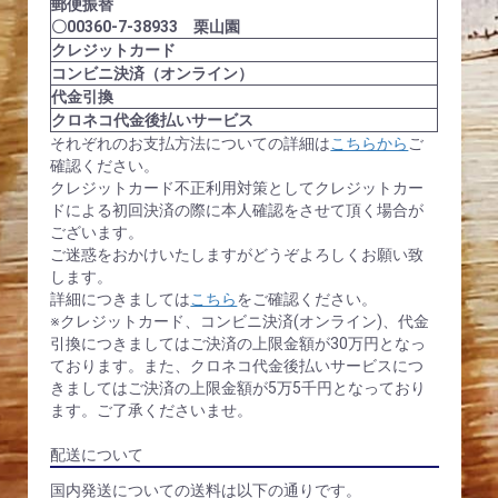
郵便振替
〇00360-7-38933 栗山園
クレジットカード
コンビニ決済（オンライン）
代金引換
クロネコ代金後払いサービス
それぞれのお支払方法についての詳細は
こちらから
ご
確認ください。
クレジットカード不正利用対策としてクレジットカー
ドによる初回決済の際に本人確認をさせて頂く場合が
ございます。
ご迷惑をおかけいたしますがどうぞよろしくお願い致
します。
詳細につきましては
こちら
をご確認ください。
※クレジットカード、コンビニ決済(オンライン)、代金
引換につきましてはご決済の上限金額が30万円となっ
ております。また、クロネコ代金後払いサービスにつ
きましてはご決済の上限金額が5万5千円となっており
ます。ご了承くださいませ。
配送について
国内発送についての送料は以下の通りです。