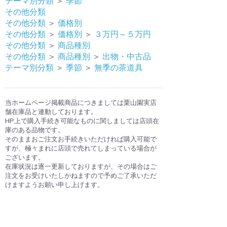
テーマ別分類
＞
季節
その他分類
その他分類
＞
価格別
その他分類
＞
価格別
＞
３万円～５万円
その他分類
＞
商品種別
その他分類
＞
商品種別
＞
出物・中古品
テーマ別分類
＞
季節
＞
無季の茶道具
当ホームページ掲載商品につきましては栗山園実店
舗在庫品と連動しております。
HP上で購入手続き可能なものに関しましては店頭在
庫のある品物です。
そのままおご注文お手続きいただければ購入可能で
すが、極々まれに店頭で売れてしまっている場合が
ございます。
在庫状況は逐一更新しておりますが、その場合はご
注文をお受けいたしかねますので予めご了承いただ
けますようお願い申し上げます。