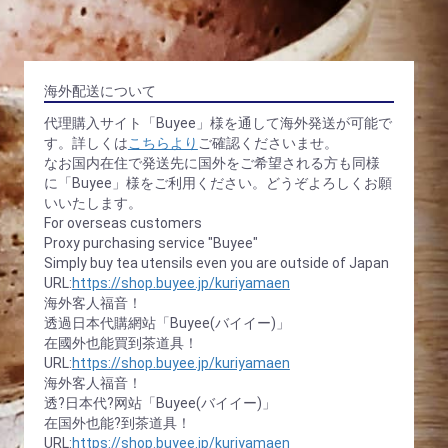
海外配送について
代理購入サイト「Buyee」様を通して海外発送が可能で
す。詳しくは
こちらより
ご確認くださいませ。
なお国内在住で発送先に国外をご希望される方も同様
に「Buyee」様をご利用ください。どうぞよろしくお願
いいたします。
For overseas customers
Proxy purchasing service "Buyee"
Simply buy tea utensils even you are outside of Japan
URL:
https://shop.buyee.jp/kuriyamaen
海外客人福音！
透過日本代購網站「Buyee(バイイー)」
在國外也能買到茶道具！
URL:
https://shop.buyee.jp/kuriyamaen
海外客人福音！
透?日本代?网站「Buyee(バイイー)」
在国外也能?到茶道具！
URL:
https://shop.buyee.jp/kuriyamaen