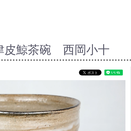
津皮鯨茶碗 西岡小十