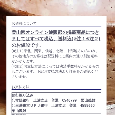
お値段について
栗山園オンライン通販部の掲載商品につき
ましてはすべて税込、送料込(※注１※注２)
のお値段です。
(※注１)東北、関東、信越、北陸、中部地方の方のみ。
その他地方のお客様は配送料にご案内の通り別途送料
がかかります。
(※注２)お支払方法によっては決済手数料がかかるもの
もございます。下記お支払方法より詳細をご確認くだ
さいませ。
お支払方法
銀行振り込み
〇常陽銀行 土浦支店 普通 0546799 栗山義雄
〇三菱東京ＵＦＪ銀行 土浦支店 普通 4588660
栗山義雄