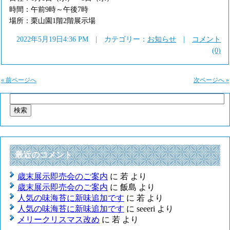
時間：午前9時～午後7時
場所：栗山園1階2階展示場
2022年5月19日4:36 PM | カテゴリー：
お知らせ
|
コメント
(0)
« 前ページへ
次ページへ »
検
索:
最近のコメント
歳末展示即売会のご案内
に
若
より
歳末展示即売会のご案内
に
飯島
より
人気の味海苔に新味追加です
に
若
より
人気の味海苔に新味追加です
に
seeeri
より
メリークリスマス改め
に
若
より