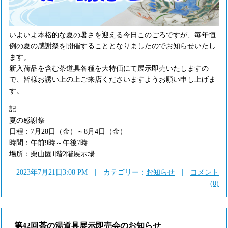
いよいよ本格的な夏の暑さを迎える今日このごろですが、毎年恒
例の夏の感謝祭を開催することとなりましたのでお知らせいたし
ます。
新入荷品を含む茶道具各種を大特価にて展示即売いたしますの
で、皆様お誘い上の上ご来店くださいますようお願い申し上げま
す。
記
夏の感謝祭
日程：7月28日（金）～8月4日（金）
時間：午前9時～午後7時
場所：栗山園1階2階展示場
2023年7月21日3:08 PM | カテゴリー：
お知らせ
|
コメント
(0)
第42回茶の湯道具展示即売会のお知らせ