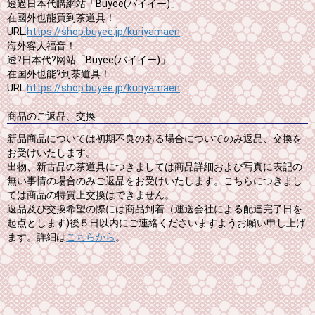
透過日本代購網站「Buyee(バイイー)」
在國外也能買到茶道具！
URL:
https://shop.buyee.jp/kuriyamaen
海外客人福音！
透?日本代?网站「Buyee(バイイー)」
在国外也能?到茶道具！
URL:
https://shop.buyee.jp/kuriyamaen
商品のご返品、交換
新品商品については初期不良のある場合についてのみ返品、交換を
お受けいたします。
出物、新古品の茶道具につきましては商品詳細および写真に表記の
無い事情の場合のみご返品をお受けいたします。こちらにつきまし
ては商品の特質上交換はできません。
返品及び交換希望の際には商品到着（運送会社による配達完了日を
起点とします)後５日以内にご連絡くださいますようお願い申し上げ
ます。詳細は
こちらから
。