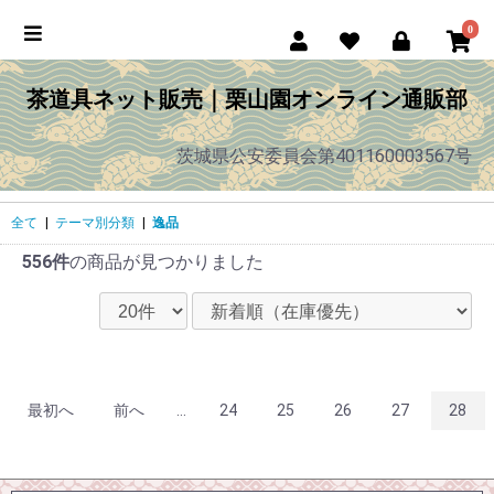
0
茶道具ネット販売｜栗山園オンライン通販部
茨城県公安委員会第401160003567号
全て
|
テーマ別分類
|
逸品
556件
の商品が見つかりました
最初へ
前へ
...
24
25
26
27
28