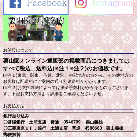
お値段について
栗山園オンライン通販部の掲載商品につきましては
すべて税込、送料込(※注１※注２)のお値段です。
(※注１)東北、関東、信越、北陸、中部地方の方のみ。その他地方の
お客様は配送料にご案内の通り別途送料がかかります。
(※注２)お支払方法によっては決済手数料がかかるものもございま
す。下記お支払方法より詳細をご確認くださいませ。
お支払方法
銀行振り込み
〇常陽銀行 土浦支店 普通 0546799 栗山義雄
〇三菱東京ＵＦＪ銀行 土浦支店 普通 4588660 栗山義雄
郵便振替