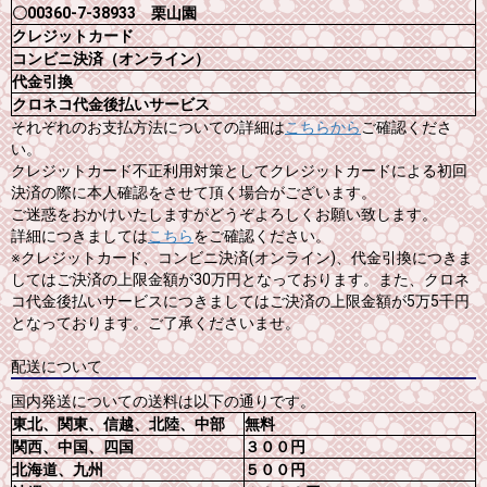
〇00360-7-38933 栗山園
クレジットカード
コンビニ決済（オンライン）
代金引換
クロネコ代金後払いサービス
それぞれのお支払方法についての詳細は
こちらから
ご確認くださ
い。
クレジットカード不正利用対策としてクレジットカードによる初回
決済の際に本人確認をさせて頂く場合がございます。
ご迷惑をおかけいたしますがどうぞよろしくお願い致します。
詳細につきましては
こちら
をご確認ください。
※クレジットカード、コンビニ決済(オンライン)、代金引換につきま
してはご決済の上限金額が30万円となっております。また、クロネ
コ代金後払いサービスにつきましてはご決済の上限金額が5万5千円
となっております。ご了承くださいませ。
配送について
国内発送についての送料は以下の通りです。
東北、関東、信越、北陸、中部
無料
関西、中国、四国
３００円
北海道、九州
５００円